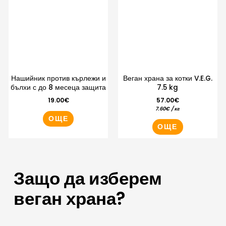
Нашийник против кърлежи и
Веган храна за котки V.E.G.
бълхи с до 8 месеца защита
7.5 kg
19.00
€
57.00
€
7.60
€
/ кг
ОЩЕ
ОЩЕ
Защо да изберем
веган храна?