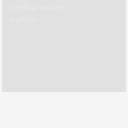
информиран
избор!