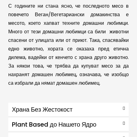
С годините ни стана ясно, че последното месо в
повечето Веган/Вегетариански домакинства е
месото, което хапват техните домашни любимци.
Много от тези домашни любимци са били животни
спасени от улицата или от приют. Така, спасявайки
едно животно, хората се оказаха пред етична
дилема, вадейки от кенчето с храна друго животно.
За някои това, че трябва да купуват месо за да
нахранят домашен любимец, означава, че изобщо
са избрали да нямат домашен любимец.
Храна Без Жестокост
Plant Based до Нашето Ядро