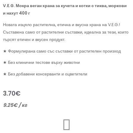
V.E.G. Мокра веган храна за кучета и котки с тиква, моркови
и нахут 400 г
Новата изцяло растителна, етична и вкусна храна на V.E.G.!
Съставена само от растителни съставки, идеална за тези, които
търсят етичен и вкусен продукт.
★ Формулирана само със съставки от растителен произход
★ Без клинични тестове върху животни
★ Без добавени консерванти и оцветители
3.70
€
9.25
€
/ кг