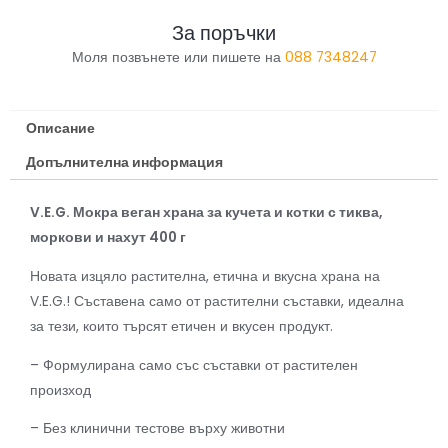
За поръчки
Моля позвънете или пишете на
088 7348247
Описание
Допълнителна информация
V.E.G. Мокра веган храна за кучета и котки с тиква,
моркови и нахут 400 г
Новата изцяло растителна, етична и вкусна храна на
V.E.G.! Съставена само от растителни съставки, идеална
за тези, които търсят етичен и вкусен продукт.
– Формулирана само със съставки от растителен
произход
– Без клинични тестове върху животни