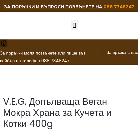
ЗА ПОРЪЧКИ И ВЪПРОСИ ПОЗВЪНЕТЕ НА
088 7348247
НАШИТЕ ПРИЯТЕЛИ
За връзка с нас
За поръчки моля позвънете или пише във
вайбър на телефон 088 7348247
V.E.G. Допълваща Веган
Мокра Храна за Кучета и
Котки 400g