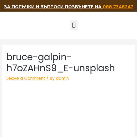
ЗА ПОРЪЧКИ И ВЪПРОСИ ПОЗВЪНЕТЕ НА
088 7348247
НАШИТЕ ПРИЯТЕЛИ
bruce-galpin-
h7oZAHnS9_E-unsplash
Leave a Comment
/ By
admin