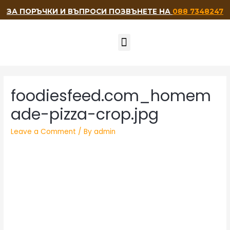
ЗА ПОРЪЧКИ И ВЪПРОСИ ПОЗВЪНЕТЕ НА
088 7348247
НАШИТЕ ПРИЯТЕЛИ
foodiesfeed.com_homem
ade-pizza-crop.jpg
Leave a Comment
/ By
admin