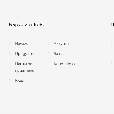
Бързи линкове
П
Начало
Акаунт
Продукти
За нас
Нашите
Контакти
приятели
Блог