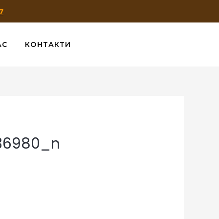
7
АС
КОНТАКТИ
36980_n