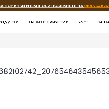
ЗА ПОРЪЧКИ И ВЪПРОСИ ПОЗВЪНЕТЕ НА
088 734824
РОДУКТИ
НАШИТЕ ПРИЯТЕЛИ
БЛОГ
ЗА Н
5682102742_20765464354565