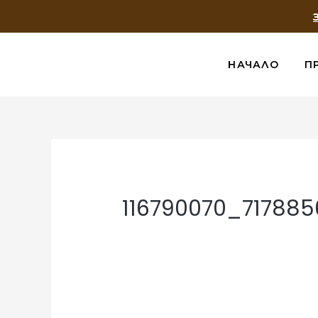
НАЧАЛО
П
116790070_71788