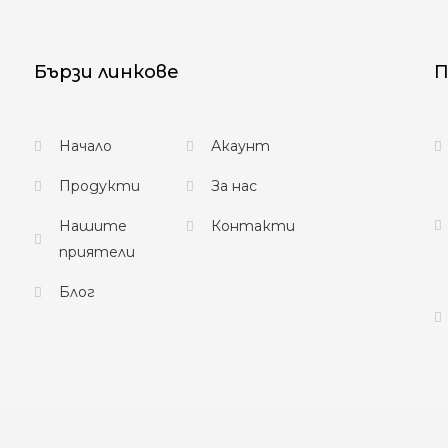
Бързи линкове
П
Начало
Акаунт
Продукти
За нас
Нашите
Контакти
приятели
Блог