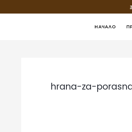
НАЧАЛО
П
hrana-za-porasna