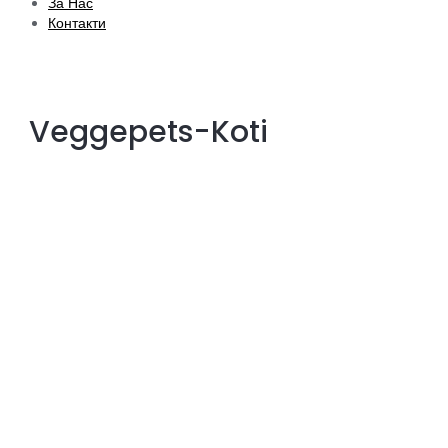
За Нас
Контакти
Veggepets-Koti