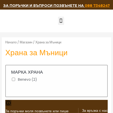
ЗА ПОРЪЧКИ И ВЪПРОСИ ПОЗВЪНЕТЕ НА
088 7348247
НАШИТЕ ПРИЯТЕЛИ
Начало
/
Магазин
/ Храна за Мъници
Храна за Мъници
МАРКА ХРАНА
Benevo
(2)
За връзка с нас
За поръчки моля позвънете или пише