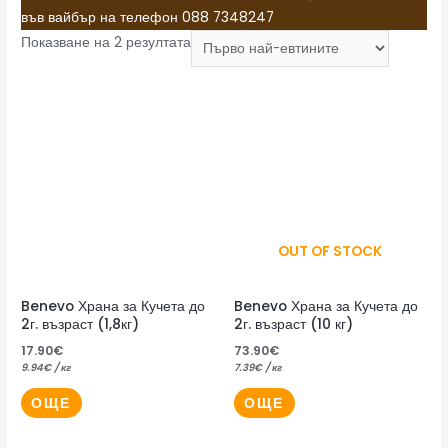
във вайбър на телефон 088 7348247
Показване на 2 резултата
OUT OF STOCK
Benevo Храна за Кучета до
Benevo Храна за Кучета до
2г. възраст (1,8кг)
2г. възраст (10 кг)
17.90
€
73.90
€
9.94
€
/ кг
7.39
€
/ кг
ОЩЕ
ОЩЕ