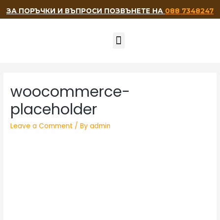
ЗА ПОРЪЧКИ И ВЪПРОСИ ПОЗВЪНЕТЕ НА
088 7348247
НАШИТЕ ПРИЯТЕЛИ
woocommerce-
placeholder
Leave a Comment
/ By
admin