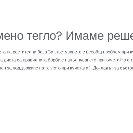
мено тегло? Имаме реш
ета на растителна база Затлъстяването е всеобщ проблем при к
та диета са правилната борба с напълняването при кучета.Но с 
лен за поддържане на теглото при кучетата? „Докладът за състо