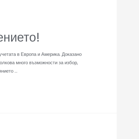
ението!
учетата в Европа и Америка. Доказано
толкова много възможности за избор,
янието …