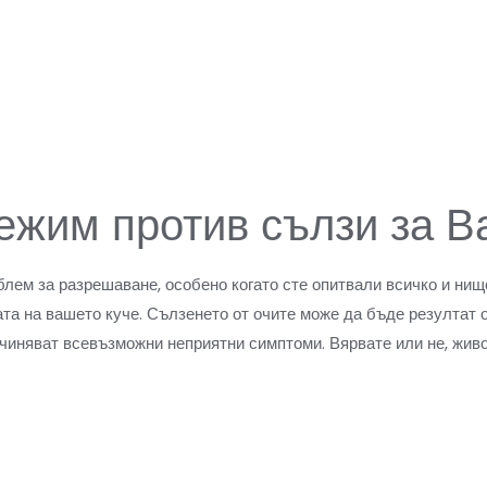
жим против сълзи за В
блем за разрешаване, особено когато сте опитвали всичко и нищ
ата на вашето куче. Сълзенето от очите може да бъде резултат о
чиняват всевъзможни неприятни симптоми. Вярвате или не, живо