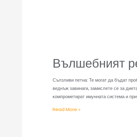
Вълшебният ре
Сълзливи петна: Те могат да бъдат про
веднъж завинаги, замислете се за диет
компрометират имунната система и при
Read More »