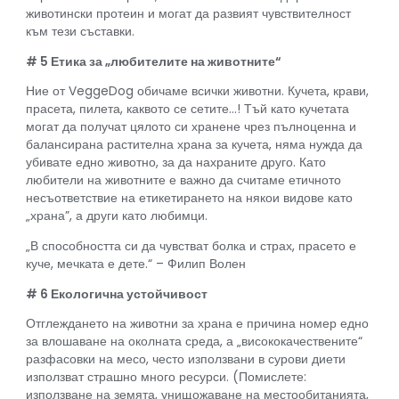
животински протеин и могат да развият чувствителност
към тези съставки.
# 5 Етика за „любителите на животните“
Ние от VeggeDog обичаме всички животни. Кучета, крави,
прасета, пилета, каквото се сетите…! Тъй като кучетата
могат да получат цялото си хранене чрез пълноценна и
балансирана растителна храна за кучета, няма нужда да
убивате едно животно, за да нахраните друго. Като
любители на животните е важно да считаме етичното
несъответствие на етикетирането на някои видове като
„храна”, а други като любимци.
„В способността си да чувстват болка и страх, прасето е
куче, мечката е дете.“ – Филип Волен
# 6 Екологична устойчивост
Отглеждането на животни за храна е причина номер едно
за влошаване на околната среда, а „висококачествените“
разфасовки на месо, често използвани в сурови диети
използват страшно много ресурси. (Помислете:
използване на земята, унищожаване на местообитанията,