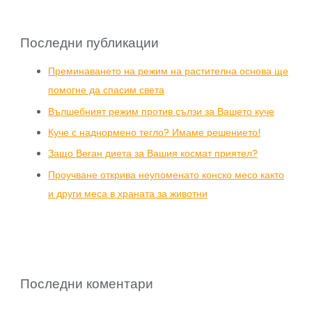
Последни публикации
Преминаването на режим на растителна основа ще
помогне да спасим света
Вълшебният режим против сълзи за Вашето куче
Куче с наднормено тегло? Имаме решението!
Защо Веган диета за Вашия космат приятел?
Проучване открива неупоменато конско месо както
и други меса в храната за животни
Последни коментари