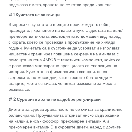
подсказва името, храната не се готви преди хранене.
# 1 Кучетата не са вълци
Въпреки че кучетата и вълците произхождат от общ
прародител, храненето на вашето куче с „диетата на вълк“
пренебрегва тяхната еволюция като домашен вид, наред
с хората, което се провежда в продължение на хиляди
години. Кучетата са в състояние да усвояват и използват
нишестени храни чрез повишена секреция на амилаза с
помощта на гена AMY2B – генетичен компонент, който се
е размножил многократно през цялата си еволюционна
история. Кучетата са физиологично всеядни, не са
задължително месоядни, както техните братовчеди –
вълците, което означава, че нямат изискване за месо в
режима си.
# 2 Суровите храни не са добре регулирани
Диетите за сурова храна често не се считат за хранително
балансирани. Проучванията откриват ниско съдържание
на калций, нисък фосфор, прекомерен витамин А и
прекомерен витамин D в суровите диети, наред с другите