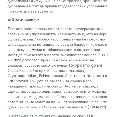
дисбаланси (AVMA). Ако не се контролира, хранителните
дисбаланси могат да причинят здравословни усложнения
при кучетата във времето.
# 3 Замърсяване
Тъй като почти половината от пилето в супермаркета е
опетнено от изпражненията, храненето на кучето ви дори
с „човешки клас“ сурово месо предизвиква безпокойство
за предаване на потенциално вредни бактерии към вас и
вашето куче: „Някои от общоизвестните патогени, които
могат да присъстват в месото, включват салмонела, E. coli
и Campylobacter. Други патогени, които могат да
замърсят суровото месо, включват Toxoplasma gondii
(паразитът, който причинява токсоплазмоза),
Cryptosporidium, Echinococcus, Clostridium, Neospora и
Sarcocystis. Същото се отнася и за сурово месо,
изяждано от домашни любимци. Ако не се подхожда
адекватно, за да се елиминират замърсителите, може да
храните вашия домашен любимец с потенциално вредни
патогени, които могат да причинят заболяване на вашите
домашни любимци и/или вашето семейство.“ (AVMA.org)
„Бактериите от листерия обикновено се срещат в