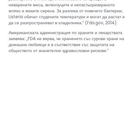
неварените меса, зеленчуците и непастьоризираното
мляко и меките сирена. За разлика от повечето бактерии,
Listeria обичат студените температури и могат да растат и
да се разпространяват в хладилника.“ (Fda.gov, 2014)
Американската администрация по храните и лекарствата
заявява: „FDA не вярва, че храненето със сурови храни на
домашни любимци е в съответствие със защитата на
обществото от значителни здравословни рискове.“