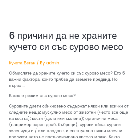
6 причини да не храните
кучето си със сурово месо
Кучета Веган
/ By
admin
Обмисляте да храните кучето си със сурово месо? Ето 6
важни фактора, които трябва да вземете предвид. Но
първо …
Какво е режим със сурово месо?
Суровите диети обикновено съдържат някои или всички от
следните неща: мускулно месо от животни (често все още
на костта); кости (цели или смлени); органични меса
(например черен дроб, бъбреци); сурови яйца; сурови
зеленчуци и / или плодове; и евентуално някои млечни
продукти, като не пастьоризирано кисело мляко. Както