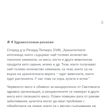
# 4 Здравословни рискове
Според д-р Ричард Питкерн, DVM, „Хранителните
източници, които съдържат най-голямо количество
токсични химикали, са месо, кости и други животински
продукти като сирене, мляко и др. Тези, които получават
най-голямо количество химикали, са тези, които са на
върха на хранителната верига – ядат животните, които
ядат растенията. У нас това са хора, кучета и котки.“
Червеното месо е обявено за канцерогенно от Световната
здравна организация, а канцерогените се намират в други
меса като пилешкото месо. Освен повишен риск от ракови
заболявания, кучетата могат да имат проблеми с
обработката на храни, които са с високо съдържание на